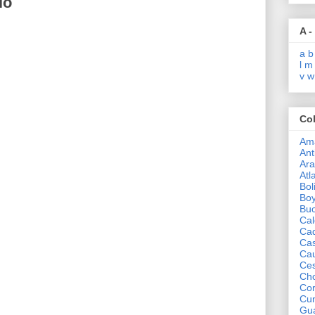
io
A -
a
b
l
m
v
w
Co
Am
Ant
Ar
Atl
Bol
Bo
Bu
Cal
Ca
Ca
Ca
Ce
Ch
Co
Cu
Gua