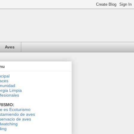
Aves
nu
ncipal
aces
munidad
rgia Limpia
fesionales
RISMO:
le es Ecoturismo
stamiendo de aves
ervacio de aves
dwatching
ding