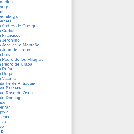
medios
negro
iro
banalarga
baneta
 Andres de Cuerquia
 Carlos
 Francisco
 Jeronimo
 Jose de la Montaña
 Juan de Uraba
 Luis
 Pedro de los Milagros
 Pedro de Uraba
 Rafael
n Roque
 Vicente
ta Fe de Antioquia
ta Barbara
ta Rosa de Osos
nto Domingo
nson
etran
ovia
mesis
aza
so
ribi