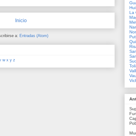
Gua
Hui
La 
Ma
Inicio
Me
Nar
Nor
cribirse a:
Entradas (Atom)
Pu
Qui
Ris
San
San
v
w
x
y
z
Su
Tol
Val
Va
Vic
An
Sup
Fun
Cap
Pob
Mun