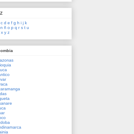
 Z
c
d
e
f
g
h
i
j
k
n
ñ
o
p
q
r
s
t
u
x
y
z
lombia
azonas
ioquia
auca
antico
ivar
yaca
caramanga
das
queta
sanare
uca
sar
oco
rdoba
ndinamarca
inia