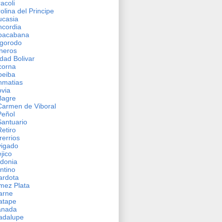
acoli
olina del Principe
ucasia
cordia
pacabana
gorodo
neros
dad Bolivar
corna
beiba
nmatias
via
Bagre‎
Carmen de Viboral
Peñol
Santuario
Retiro
rerrios
vigado
jico
donia
ntino
ardota
mez Plata
arne
atape
anada
adalupe