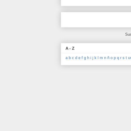
Sus
A - Z
a
b
c
d
e
f
g
h
i
j
k
l
m
n
ñ
o
p
q
r
s
t
u