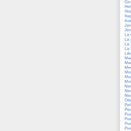
Gir
Hel
His
Ita
itu
Jar
Jer
La 
La 
La 
La 
Lib
Ma
Mar
Med
Mon
Mu
Mut
Nar
Nec
Nec
Ol
Pe
Pe
Pue
Pue
Pue
Pue