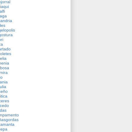
jorral
iaqui
lfi
aga
jandria
des
elopolis
ostura
ri
za
rtado
oletes
elia
menia
rbosa
mira
lo
ania
ulia
ceño
itica
ceres
icedo
das
mpamento
ñasgordas
ramanta
repa