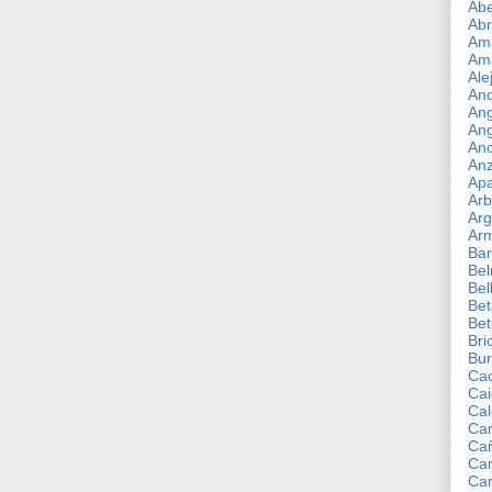
Abe
Abr
Ama
Am
Ale
An
Ang
Ang
Ano
An
Apa
Arb
Arg
Ar
Ba
Bel
Bel
Bet
Bet
Bri
Bur
Ca
Ca
Cal
Ca
Ca
Ca
Ca