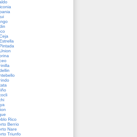
aldo
iconia
pania
gui
ango
din
ico
Ceja
Estrella
Pintada
Union
orina
ceo
inilla
ellin
tebello
rindo
ata
iño
ocli
hi
aya
ñon
que
blo Rico
rto Berrio
rto Nare
rto Triunfo