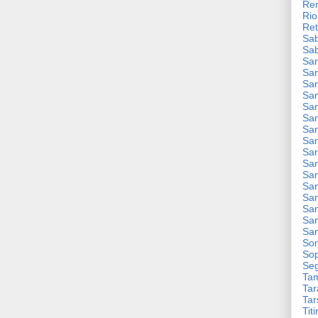
Re
Rio
Ret
Sa
Sa
San
San
San
San
San
San
San
San
San
San
Sa
San
San
San
San
Sa
So
Sop
Seg
Ta
Tar
Tar
Titi