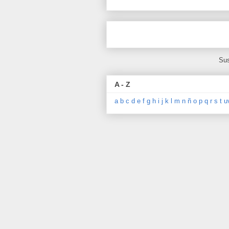
Sus
A - Z
a
b
c
d
e
f
g
h
i
j
k
l
m
n
ñ
o
p
q
r
s
t
u