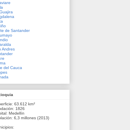
viare
la
Guajira
gdalena
ta
iño
te de Santander
tumayo
ndio
aralda
 Andres
tander
cre
ima
le del Cauca
upes
hada
tioquia
erficie: 63.612 km²
dación: 1826
ital: Medellín
lación: 6,3 millones (2013)
icipios: