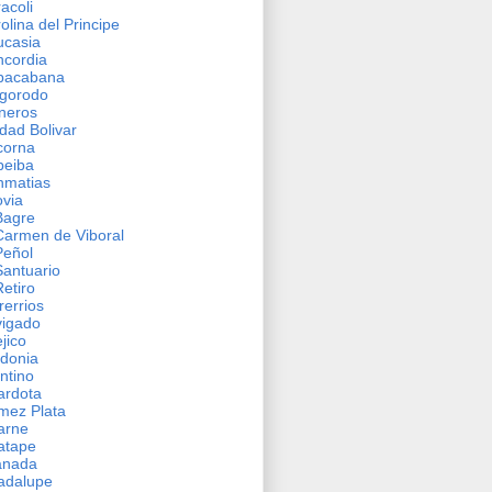
acoli
olina del Principe
ucasia
cordia
pacabana
gorodo
neros
dad Bolivar
corna
beiba
nmatias
via
Bagre‎
Carmen de Viboral
Peñol
Santuario
Retiro
rerrios
vigado
jico
donia
ntino
ardota
mez Plata
arne
atape
anada
adalupe