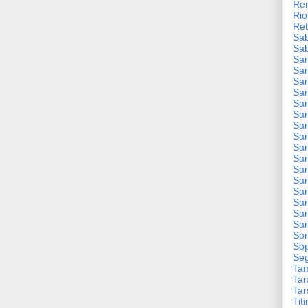
Re
Rio
Ret
Sa
Sa
San
San
San
San
San
San
San
San
San
San
Sa
San
San
San
San
Sa
So
Sop
Seg
Ta
Tar
Tar
Titi