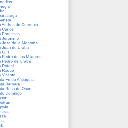
medios
negro
iro
banalarga
baneta
 Andres de Cuerquia
 Carlos
 Francisco
 Jeronimo
 Jose de la Montaña
 Juan de Uraba
 Luis
 Pedro de los Milagros
 Pedro de Uraba
 Rafael
n Roque
 Vicente
ta Fe de Antioquia
ta Barbara
ta Rosa de Osos
nto Domingo
nson
etran
ovia
mesis
aza
so
ribi