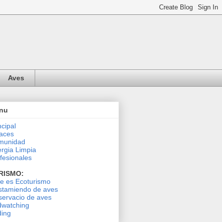
Aves
nu
ncipal
aces
munidad
rgia Limpia
fesionales
RISMO:
le es Ecoturismo
stamiendo de aves
ervacio de aves
dwatching
ding