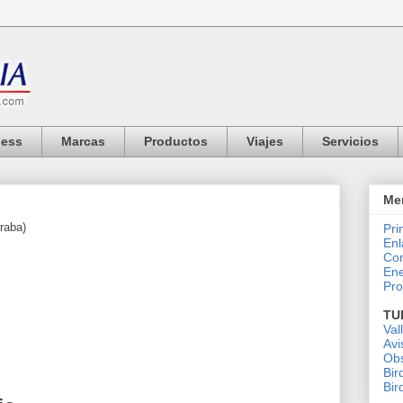
ness
Marcas
Productos
Viajes
Servicios
Me
raba)
Pri
Enl
Co
Ene
Pro
TU
Val
Avi
Obs
Bir
Bir