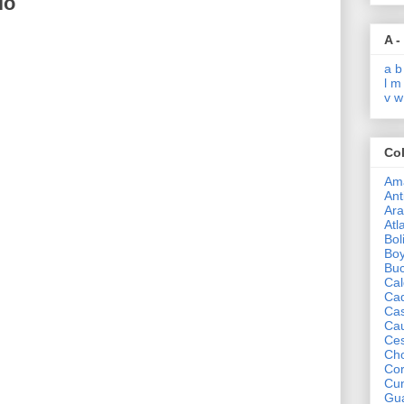
io
A -
a
b
l
m
v
w
Co
Am
Ant
Ar
Atl
Bol
Bo
Bu
Cal
Ca
Ca
Ca
Ce
Ch
Co
Cu
Gua