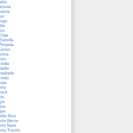
aldo
iconia
pania
gui
ango
din
ico
Ceja
Estrella
Pintada
Union
orina
ceo
inilla
ellin
tebello
rindo
ata
iño
ocli
hi
aya
ñon
que
blo Rico
rto Berrio
rto Nare
rto Triunfo