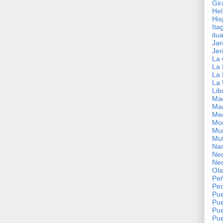
Gir
Hel
His
Ita
itu
Jar
Jer
La 
La 
La 
La 
Lib
Ma
Mar
Med
Mon
Mu
Mut
Nar
Nec
Nec
Ol
Pe
Pe
Pue
Pue
Pue
Pue