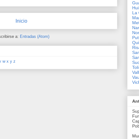
Gua
Hui
La 
Ma
Inicio
Me
Nar
Nor
cribirse a:
Entradas (Atom)
Pu
Qui
Ris
San
San
v
w
x
y
z
Su
Tol
Val
Va
Vic
An
Sup
Fun
Cap
Pob
Mun