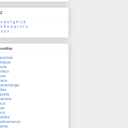
 Z
c
d
e
f
g
h
i
j
k
n
ñ
o
p
q
r
s
t
u
x
y
z
lombia
azonas
ioquia
auca
antico
ivar
yaca
caramanga
das
queta
sanare
uca
sar
oco
rdoba
ndinamarca
inia