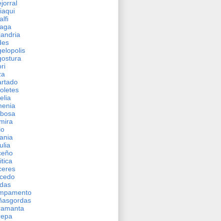
jorral
iaqui
lfi
aga
jandria
des
elopolis
ostura
ri
za
rtado
oletes
elia
menia
rbosa
mira
lo
ania
ulia
ceño
itica
ceres
icedo
das
mpamento
ñasgordas
ramanta
repa