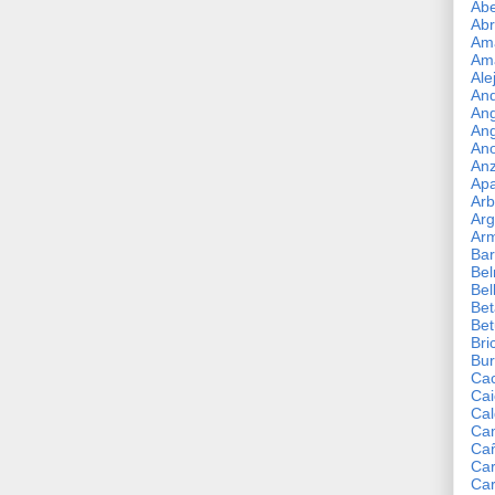
Abe
Abr
Ama
Am
Ale
An
Ang
Ang
Ano
An
Apa
Arb
Arg
Ar
Ba
Bel
Bel
Bet
Bet
Bri
Bur
Ca
Ca
Cal
Ca
Ca
Ca
Ca