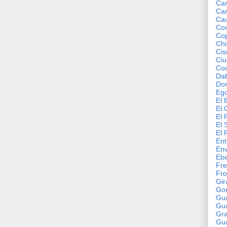
Car
Car
Ca
Con
Co
Chi
Cis
Ciu
Co
Da
Do
Ego
El 
El 
El 
El 
El 
Ent
En
Ebe
Fre
Fro
Gir
Go
Gu
Gu
Gr
Gu